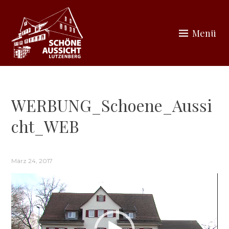
Zum
Inhalt
Menü
springen
SCHÖNE AUSSICHT
LUTZENBERG
WERBUNG_Schoene_Aussi
cht_WEB
März 24, 2017
Video-
Player