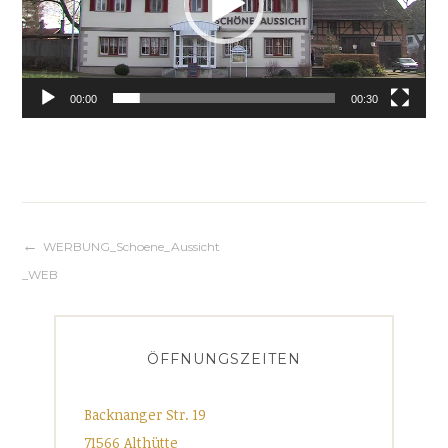
00:00
00:30
Beitragsnavigation
WERBUNG_Schoene_Aussicht
_WEB
ÖFFNUNGSZEITEN
Backnanger Str. 19
71566 Althütte