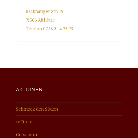
Backnanger Str. 19
71566 Althütte
Telefon 07 18 3- 4 23 73
AKTIONEN
Schmeck den Süden
reCircle
Gutschein