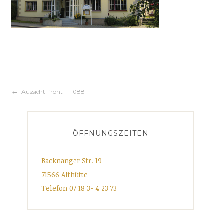
Beitragsnavigation
Aussicht_front_1_1088
ÖFFNUNGSZEITEN
Backnanger Str. 19
71566 Althütte
Telefon 07 18 3- 4 23 73