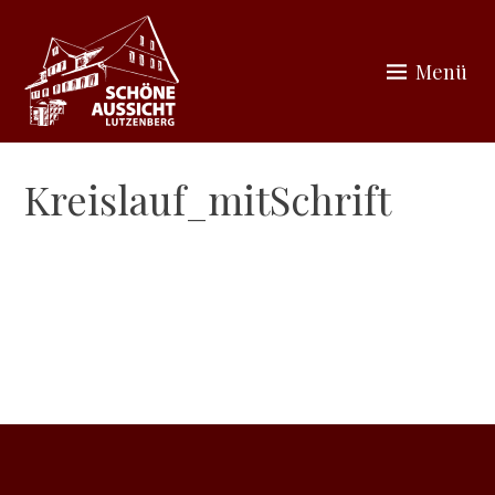
Zum
Inhalt
Menü
springen
SCHÖNE AUSSICHT
Kreislauf_mitSchrift
LUTZENBERG