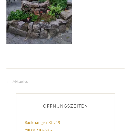
Beitragsnavigation
Aktuelles
ÖFFNUNGSZEITEN
Backnanger Str. 19
71566 Althütte