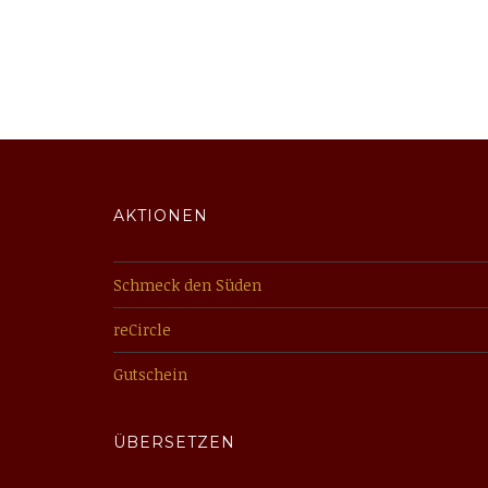
AKTIONEN
Schmeck den Süden
reCircle
Gutschein
ÜBERSETZEN