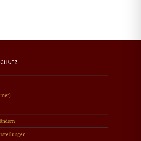
SCHUTZ
imer)
 ändern
instellungen